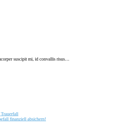
mcorper suscipit mi, id convallis risus…
 Trauerfall
fall finanziell absichern!